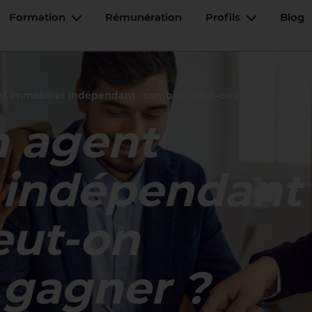
Formation
Rémunération
Profils
Blog
u basculant
Menu basculant
Menu basc
nt immobilier indépendant : combien peut-on réellement ga
n agent
 indépendant 
eut-on
 gagner ?