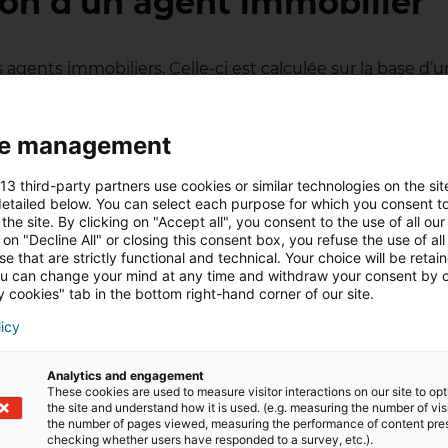
ion d’un agent immobilier
 agents immobiliers. Celle-ci est calculée sur la base d
uée.
 s’élèvent à 6.000 euros
. Mais attention. L’agent immob
e management
’agence. Souvent, cela se fait à hauteur de 60%-40% ou 7
 13 third-party partners use cookies or similar technologies on the sit
ntrat de vente est signé et que la vente est définitivem
etailed below. You can select each purpose for which you consent to
st finalement pas signé, alors la commission ne sera pas 
the site. By clicking on "Accept all", you consent to the use of all our
 on "Decline All" or closing this consent box, you refuse the use of all
e that are strictly functional and technical. Your choice will be retai
u can change your mind at any time and withdraw your consent by c
 cookies" tab in the bottom right-hand corner of our site.
 entre agent immobilier déb
licy
Analytics and engagement
These cookies are used to measure visitor interactions on our site to op
butants et les agents immobiliers expérimentés ? La répon
the site and understand how it is used. (e.g. measuring the number of vis
the number of pages viewed, measuring the performance of content pre
sent d’un carnet d’adresses bien fourni, d’un vaste rés
checking whether users have responded to a survey, etc.).