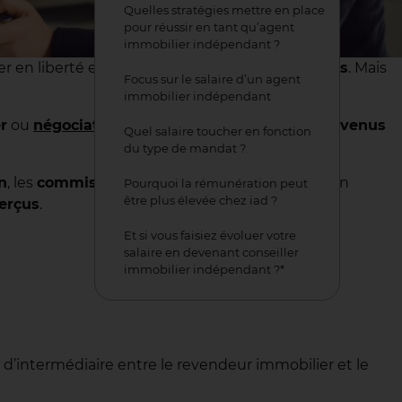
Quelles stratégies mettre en place
pour réussir en tant qu’agent
immobilier indépendant ?
er en liberté et développer leur
chiffre d’affaires
. Mais
Focus sur le salaire d’un agent
immobilier indépendant
r
ou
négociateur immobilier
—construit ses
revenus
Quel salaire toucher en fonction
du type de mandat ?
n
, les
commissions
, les niveaux de rémunération
Pourquoi la rémunération peut
être plus élevée chez iad ?
erçus
.
Et si vous faisiez évoluer votre
salaire en devenant conseiller
immobilier indépendant ?*
e d’intermédiaire entre le revendeur immobilier et le