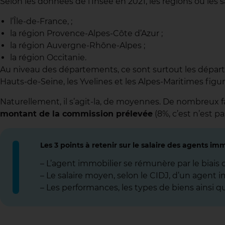
Selon les données de l’Insee en 2021, les régions où les
l’Île-de-France, ;
la région Provence-Alpes-Côte d’Azur ;
la région Auvergne-Rhône-Alpes ;
la région Occitanie.
Au niveau des départements, ce sont surtout les départem
Hauts-de-Seine, les Yvelines et les Alpes-Maritimes fig
Naturellement, il s’agit-la, de moyennes. De nombreux f
montant de la commission prélevée
(8%, c’est n’est 
Les 3 points à retenir sur le salaire des agents imm
– L’agent immobilier se rémunère par le biais
– Le salaire moyen, selon le CIDJ, d’un agent 
– Les performances, les types de biens ainsi qu