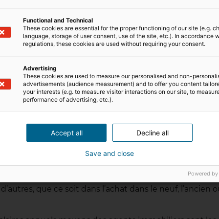
us complexes à conclure.
Functional and Technical
 encore totalement de cette expertise du marché, ni de 
These cookies are essential for the proper functioning of our site (e.g. c
language, storage of user consent, use of the site, etc.). In accordance w
premières ventes.
regulations, these cookies are used without requiring your consent.
annuel. Les professionnels de l’immobilier qui ont plus 
Advertising
 plus hauts).
Les débutants, eux, toucheraient plutôt 
These cookies are used to measure our personalised and non-personali
advertisements (audience measurement) and to offer you content tailor
your interests (e.g. to measure visitor interactions on our site, to measur
performance of advertising, etc.).
s par région et départemen
Accept all
Decline all
Save and close
 seule, d’éventuelles disparités salariales. En effet, la s
Powered by
autres, que ce soit dans l’achat dans le neuf, l’ancien