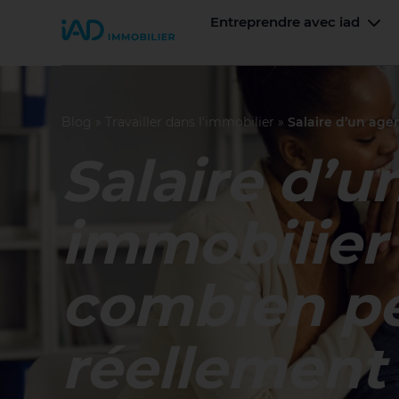
Entreprendre avec iad
Join iad France
Men
Blog
»
Travailler dans l'immobilier
»
Salaire d’un age
Salaire d’u
immobilier
combien p
réellement