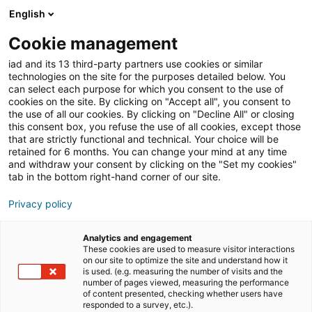
English
Join iad France
Ouvri
Cookie management
iad and its 13 third-party partners use cookies or similar
Blog
»
Entrepreneuriat
»
L’agent commercial
technologies on the site for the purposes detailed below. You
indépendant en immobilier : ce que vous devez savoir
can select each purpose for which you consent to the use of
sur le statut d’autoentrepreneur
cookies on the site. By clicking on "Accept all", you consent to
the use of all our cookies. By clicking on "Decline All" or closing
L’agent commercial
this consent box, you refuse the use of all cookies, except those
that are strictly functional and technical. Your choice will be
indépendant en
retained for 6 months. You can change your mind at any time
immobilier : ce que vous
and withdraw your consent by clicking on the "Set my cookies"
tab in the bottom right-hand corner of our site.
devez savoir sur le statut
Privacy policy
d’autoentrepreneur
Analytics and engagement
These cookies are used to measure visitor interactions
on our site to optimize the site and understand how it
L’immobilier est un secteur où il est possible d’exercer,
is used. (e.g. measuring the number of visits and the
avec le statut d’autoentrepreneur, divers métiers
number of pages viewed, measuring the performance
of content presented, checking whether users have
comme celui d’agent commercial mandataire en
responded to a survey, etc.).