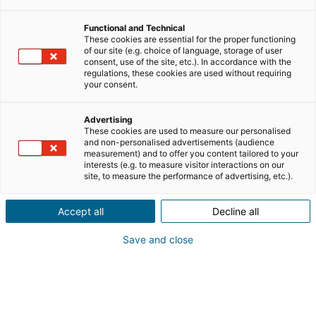
immobilier. Quelles sont les différences entre un
agent
commercial mandataire en immobilier
et un agent
Functional and Technical
immobilier ? Quelles sont les spécificités du statut
These cookies are essential for the proper functioning
d’autoentrepreneur ? Voici toutes les informations à
of our site (e.g. choice of language, storage of user
consent, use of the site, etc.). In accordance with the
connaître pour envisager sereinement votre
regulations, these cookies are used without requiring
reconversion.
your consent.
Le statut d’agent commercial indépendant immobilier
Advertising
(en auto entrepreneur) attire de nombreux
These cookies are used to measure our personalised
and non-personalised advertisements (audience
professionnels qui souhaitent travailler dans la vente
measurement) and to offer you content tailored to your
immobilière tout en conservant une grande
interests (e.g. to measure visitor interactions on our
site, to measure the performance of advertising, etc.).
autonomie. Ce modèle permet d’exercer une activité
commerciale dans l’immobilier sans créer une société
Accept all
Decline all
classique comme une SARL ou une SASU, grâce au
régime simplifié de la micro-entreprise.
Save and close
Ce statut d’auto-entrepreneur agent immo séduit
notamment les personnes en reconversion
professionnelle, les professionnels du commerce ou
encore les personnes souhaitant lancer une activité