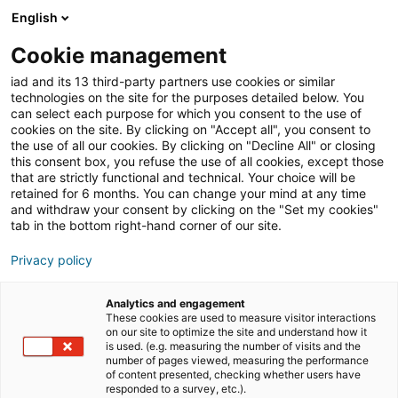
English
Join iad France
Ouvri
Cookie management
iad and its 13 third-party partners use cookies or similar
Blog
»
Formation
»
Peut-on devenir agent immobilier
technologies on the site for the purposes detailed below. You
avec une formation à distance ?
can select each purpose for which you consent to the use of
cookies on the site. By clicking on "Accept all", you consent to
Peut-on devenir agent
the use of all our cookies. By clicking on "Decline All" or closing
this consent box, you refuse the use of all cookies, except those
immobilier avec une
that are strictly functional and technical. Your choice will be
retained for 6 months. You can change your mind at any time
formation à distance ?
and withdraw your consent by clicking on the "Set my cookies"
tab in the bottom right-hand corner of our site.
Privacy policy
Vous souhaitez suivre une formation dans le secteur de
l’immobilier afin de découvrir un nouveau métier plein
Analytics and engagement
d’opportunités ? Découvrez les avantages de la
These cookies are used to measure visitor interactions
on our site to optimize the site and understand how it
formation en ligne dans l’immobilier
et trouvez la
is used. (e.g. measuring the number of visits and the
formation qui vous convient avec iad !
number of pages viewed, measuring the performance
of content presented, checking whether users have
responded to a survey, etc.).
Le marché immobilier exige une triple compétence :