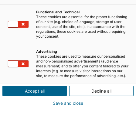
juridique, technique et commerciale. Face à ces
Functional and Technical
impératifs, la formation à distance offre une flexibilité
These cookies are essential for the proper functioning
de pointe, capable de s’adapter aux agendas des
of our site (e.g. choice of language, storage of user
consent, use of the site, etc.). In accordance with the
professionnels tout en répondant aux exigences
regulations, these cookies are used without requiring
réglementaires strictes qui encadrent la profession en
your consent.
France. Découvrez tout ce qu’il faut savoir avant de
vous lancer.
Advertising
These cookies are used to measure our personalised
and non-personalised advertisements (audience
measurement) and to offer you content tailored to your
SOMMAIRE
[
masquer
]
interests (e.g. to measure visitor interactions on our
site, to measure the performance of advertising, etc.).
Accept all
Decline all
Formation à l’immobilier en ligne :
Save and close
flexibilité et efficacité
La principale barrière à la
reconversion professionnelle
ou à la montée en compétences reste le temps. Les