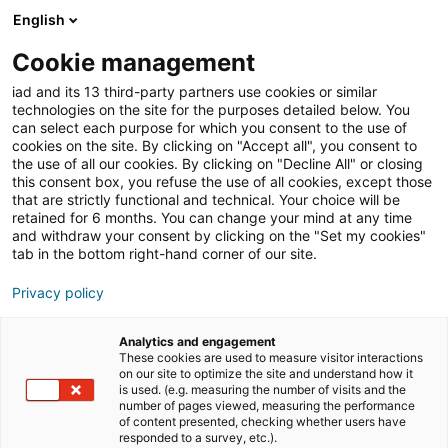
English
Join iad France
Ouvri
Cookie management
iad and its 13 third-party partners use cookies or similar
Blog
»
Travailler dans l'immobilier
»
Quels livres lire
technologies on the site for the purposes detailed below. You
quand on souhaite devenir un bon agent immobilier ?
can select each purpose for which you consent to the use of
cookies on the site. By clicking on "Accept all", you consent to
Quels livres lire quand on
the use of all our cookies. By clicking on "Decline All" or closing
this consent box, you refuse the use of all cookies, except those
souhaite devenir un bon
that are strictly functional and technical. Your choice will be
retained for 6 months. You can change your mind at any time
agent immobilier ?
and withdraw your consent by clicking on the "Set my cookies"
tab in the bottom right-hand corner of our site.
Privacy policy
Devenir agent commercial indépendant en immobilier
requiert des connaissances et des compétences
Analytics and engagement
pointues dans des domaines très divers. Droit,
These cookies are used to measure visitor interactions
on our site to optimize the site and understand how it
économie, marketing, commerce, sont autant de
is used. (e.g. measuring the number of visits and the
secteurs que vous devrez maîtriser.
number of pages viewed, measuring the performance
of content presented, checking whether users have
responded to a survey, etc.).
Que vous soyez en reconversion professionnelle,