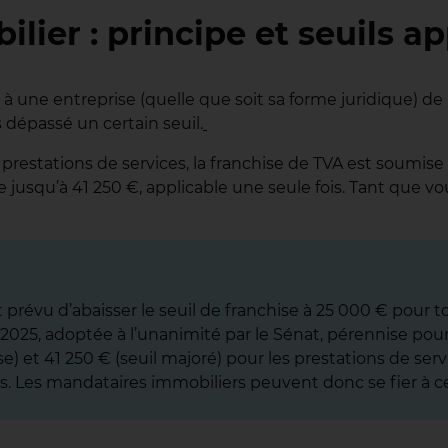
ier : principe et seuils ap
à une entreprise (quelle que soit sa forme juridique) de ne
s dépassé un certain seuil.
 prestations de services, la franchise de TVA est soumise
e jusqu’à 41 250 €, applicable une seule fois. Tant que v
t prévu d’abaisser le seuil de franchise à 25 000 € pour t
025, adoptée à l’unanimité par le Sénat, pérennise pour l
se) et 41 250 € (seuil majoré) pour les prestations de serv
. Les mandataires immobiliers peuvent donc se fier à ces 