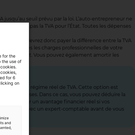
A jusqu’au seuil prévu par la loi. L’auto-entrepreneur ne
l ne collecte pas la TVA pour l’État. Toutes les dépenses
TVA, vous devrez donc payer la différence entre la TVA
duire toutes les charges professionnelles de votre
ique, internet. Vous pouvez également amortir les
e for the
 the use of
 cookies.
 cookies,
ned for 6
licking on
ement pour le régime réel de TVA. Cette option est
r vos dépenses. Dans ce cas, vous pouvez déduire la
t représenter un avantage financier réel si vos
être étudiée avec un expert-comptable avant de vous
timize
its and
sented,