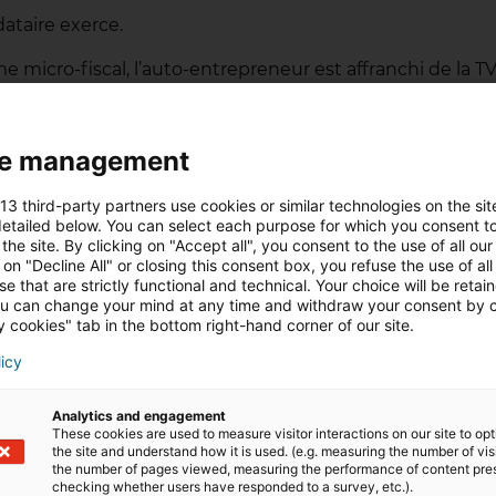
dataire exerce.
e micro-fiscal, l’auto-entrepreneur est affranchi de la TV
hors taxe (HT) et le toutes taxes comprises (TTC) puisqu’i
à sa charge, sans possibilité de récupérer la TVA payée.
éel :
en tant qu’agent commercial, vous êtes soumis à la 
e management
e la TVA que vous payez sur vos charges. Vous pouvez dé
éplacement et d’hébergement, carburant, forfait téléphon
 13 third-party partners use cookies or similar technologies on the sit
etailed below. You can select each purpose for which you consent to
 photo ou un téléphone mobile.
the site. By clicking on "Accept all", you consent to the use of all our
 on "Decline All" or closing this consent box, you refuse the use of all
e that are strictly functional and technical. Your choice will be retai
u can change your mind at any time and withdraw your consent by c
aires reste sous les seuils peut choisir d’opter volontair
 cookies" tab in the bottom right-hand corner of our site.
e frais professionnels et souhaitez récupérer la TVA su
licy
le utilitaire, matériel, frais de déplacement) ce qui peu
évocable pendant au moins deux ans : elle mérite donc d’
Analytics and engagement
These cookies are used to measure visitor interactions on our site to op
the site and understand how it is used. (e.g. measuring the number of vis
the number of pages viewed, measuring the performance of content pre
checking whether users have responded to a survey, etc.).