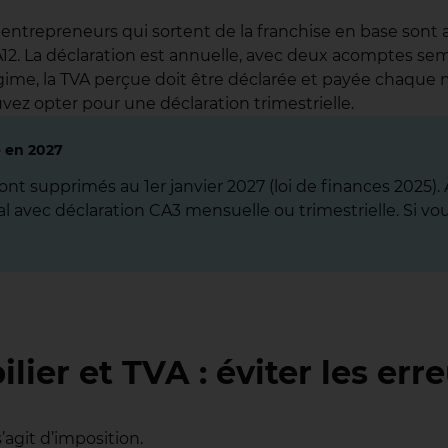
o-entrepreneurs qui sortent de la franchise en base son
A12. La déclaration est annuelle, avec deux acomptes sem
gime, la TVA perçue doit être déclarée et payée chaque m
vez opter pour une déclaration trimestrielle.
é en 2027
sont supprimés au 1er janvier 2027 (loi de finances 2025)
l avec déclaration CA3 mensuelle ou trimestrielle. Si vo
er et TVA : éviter les err
s’agit d’imposition.