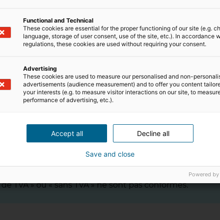
Functional and Technical
These cookies are essential for the proper functioning of our site (e.g. c
ire immobilier TVA : la fa
language, storage of user consent, use of the site, etc.). In accordance w
regulations, these cookies are used without requiring your consent.
 vos factures doivent respecter une règle précise. La
Advertising
me
These cookies are used to measure our personalised and non-personali
te mention n’est pas indiquée, l’entreprise s’expose à u
advertisements (audience measurement) and to offer you content tailor
your interests (e.g. to measure visitor interactions on our site, to measur
performance of advertising, etc.).
dans la zone réservée aux conditions ou mentions légales
Accept all
Decline all
Save and close
. 293 B du CGI » est obligatoire sur toutes les factures ;
Powered by
de TVA » ou « sans TVA » ne sont pas conformes.