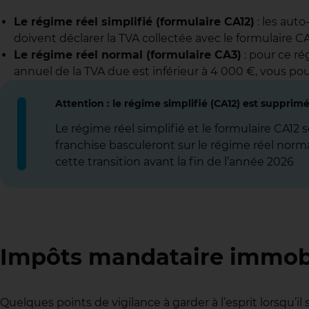
Le régime réel simplifié (formulaire CA12)
: les aut
doivent déclarer la TVA collectée avec le formulaire C
Le régime réel normal (formulaire CA3)
: pour ce ré
annuel de la TVA due est inférieur à 4 000 €, vous pou
Attention : le régime simplifié (CA12) est supprim
Le régime réel simplifié et le formulaire CA12 
franchise basculeront sur le régime réel norma
cette transition avant la fin de l’année 2026
Impôts mandataire immobili
Quelques points de vigilance à garder à l’esprit lorsqu’il 