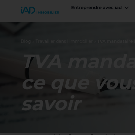
Entreprendre avec iad
Join iad France
Men
Blog
»
Travailler dans l'immobilier
»
TVA mandataire i
TVA mandat
ce que vou
savoir