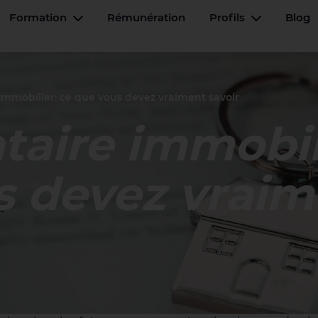
Formation
Rémunération
Profils
Blog
u basculant
Menu basculant
Menu basc
mmobilier: ce que vous devez vraiment savoir
aire immobil
s devez vraim