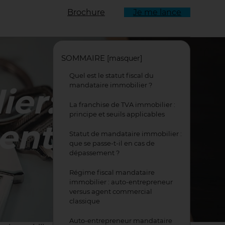
Brochure
Je me lance
ulant
SOMMAIRE
[
masquer
]
Quel est le statut fiscal du
mandataire immobilier ?
ier:
La franchise de TVA immobilier :
principe et seuils applicables
ent
Statut de mandataire immobilier :
que se passe-t-il en cas de
dépassement ?
Régime fiscal mandataire
immobilier : auto-entrepreneur
versus agent commercial
classique
Auto-entrepreneur mandataire