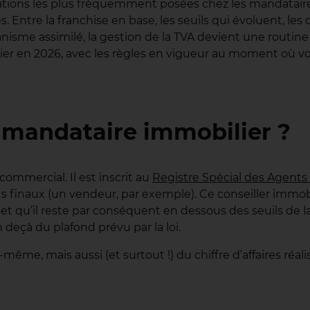
ogations les plus fréquemment posées chez les mandatair
 Entre la franchise en base, les seuils qui évoluent, les 
mécanisme assimilé, la gestion de la TVA devient une routi
ier en 2026, avec les règles en vigueur au moment où vou
du mandataire immobilier ?
commercial. Il est inscrit au
Registre Spécial des Agent
 finaux (un vendeur, par exemple). Ce conseiller immobi
 et qu’il reste par conséquent en dessous des seuils de l
n deçà du plafond prévu par la loi.
ême, mais aussi (et surtout !) du chiffre d’affaires réalis