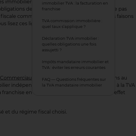
es immobiliers et, plus généralement, chez les
immobilier TVA : la facturation en
obligations de facturation et les déclarations à ne pas
franchise
ne fiscale comme une autre. Dans cet article, nous faisons
TVA commission immobilière :
s lisez ces lignes.
quel taux s’applique ?
Déclaration TVA immobilier :
quelles obligations une fois
assujetti ?
Impôts mandataire immobilier et
TVA : éviter les erreurs courantes
s Commerciaux
(RSAC) et facture ses commissions au
FAQ — Questions fréquentes sur
lier indépendant* est habituellement assujetti à la TVA
la TVA mandataire immobilier
a franchise en base. L’auto-entrepreneur est en effet
é et du régime fiscal choisi.