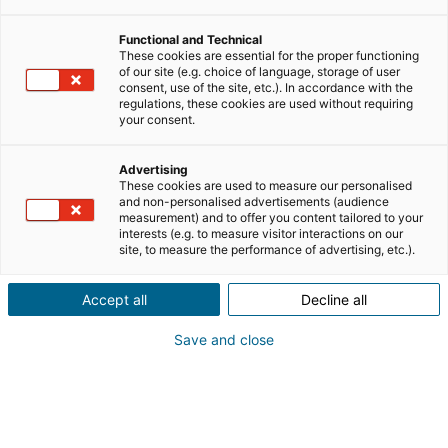
seulement la légitimité commerciale sur le terrain, mais
aussi l’accès légal au marché.
Functional and Technical
These cookies are essential for the proper functioning
Le cadre fixé par la Loi Hoguet encadre strictement
of our site (e.g. choice of language, storage of user
consent, use of the site, etc.). In accordance with the
l’exercice des professions de transaction, de gestion
regulations, these cookies are used without requiring
locative et de syndic. L’obtention de la carte
your consent.
professionnelle (Carte T) ou la détention d’une
attestation d’habilitation pour les agents commerciaux
Advertising
These cookies are used to measure our personalised
est conditionnée par des critères de diplôme ou
and non-personalised advertisements (audience
d’expérience bien précis.
measurement) and to offer you content tailored to your
interests (e.g. to measure visitor interactions on our
site, to measure the performance of advertising, etc.).
BTS Professions Immobilières, licence professionnelle,
formation courte, formation à distance en immobilier
Accept all
Decline all
ou certification professionnelle : les tarifs peuvent varier
fortement selon votre projet, votre profil et votre mode
Save and close
d’apprentissage. Ce guide détaille les réalités tarifaires
des différents cursus, du diplôme d’État à la formation
certifiante à distance, ainsi que l’arsenal d’aides
financières et de subventions mobilisables en 2026.