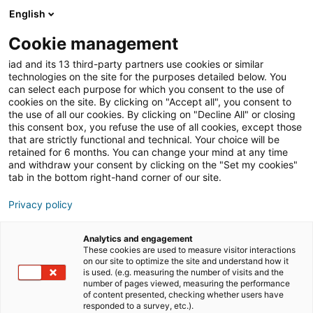
English
Join iad France
Ouvri
Cookie management
iad and its 13 third-party partners use cookies or similar
Blog
»
Travailler dans l'immobilier
»
Combien coûte une
technologies on the site for the purposes detailed below. You
formation pour devenir agent immobilier ?
can select each purpose for which you consent to the use of
cookies on the site. By clicking on "Accept all", you consent to
Combien coûte une
the use of all our cookies. By clicking on "Decline All" or closing
this consent box, you refuse the use of all cookies, except those
formation pour devenir
that are strictly functional and technical. Your choice will be
retained for 6 months. You can change your mind at any time
agent immobilier ?
and withdraw your consent by clicking on the "Set my cookies"
tab in the bottom right-hand corner of our site.
Privacy policy
S’engager dans l’immobilier requiert une
compréhension fine des enjeux du secteur. Entre
Analytics and engagement
compétences métiers, obligations réglementaires et
These cookies are used to measure visitor interactions
on our site to optimize the site and understand how it
capacité transactionnelle, un conseiller indépendant ou
is used. (e.g. measuring the number of visits and the
un agent en devenir doit impérativement se former. Le
number of pages viewed, measuring the performance
of content presented, checking whether users have
choix du
parcours d’apprentissage
détermine non
responded to a survey, etc.).