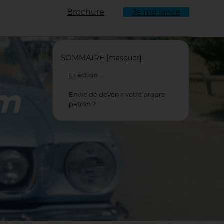
Brochure
Je me lance
ulant
SOMMAIRE
[
masquer
]
Et action …
lm
Envie de devenir votre propre
patron ?