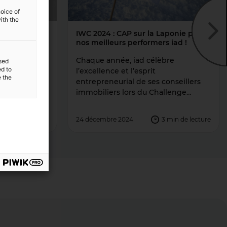
hoice of
ith the
suivant
chevronné et
IWC 2024 : CAP sur la Laponie pour
gal
nos meilleurs performers iad !
 parisienne,
Chaque année, iad célèbre
sed
ed to
ntenant bien
l’excellence et l’esprit
e the
la France
entrepreneurial de ses conseillers
 deux
immobiliers lors du Challenge
ses associés
International : l’IWC (iad World
rs le
Challenge). Une tradition qui
5
min de lecture
24 décembre 2024
3
min de lecture
 première
rassemble, inspire et récompense
ernational.
nos meilleurs performers. Cette
 Vincent est
4ᵉ édition s’est tenue fin novembre
tugal, […]
et a transporté 65 de nos meilleurs
talents dans un lieu féerique : la
Laponie. SOMMAIREUn voyage
unique pour des […]