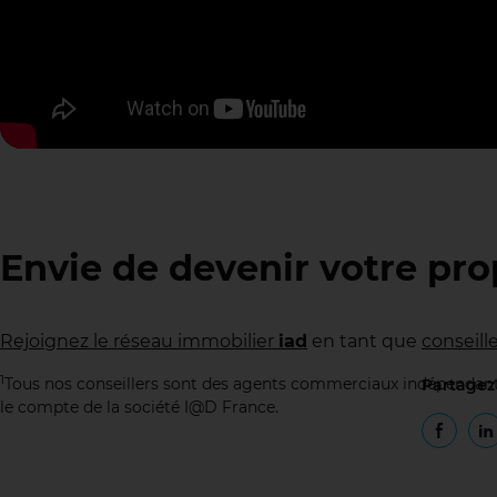
Envie de devenir votre pro
Rejoignez le réseau immobilier
iad
en tant que
conseill
1
Tous nos conseillers sont des agents commerciaux indépendant
Partagez 
le compte de la société I@D France.
Nouvel
Partag
N
P