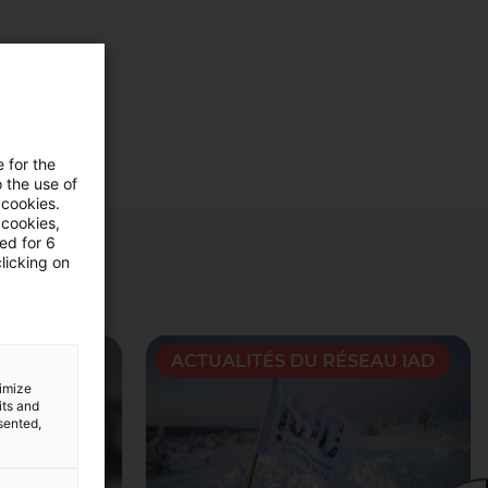
mobilier
e for the
 the use of
 cookies.
 cookies,
ned for 6
licking on
SEAU IAD
ACTUALITÉS DU RÉSEAU IAD
timize
its and
sented,