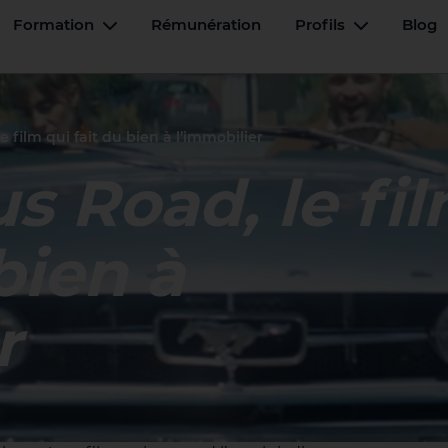
Formation
Rémunération
Profils
Blog
u basculant
Menu basculant
Menu basc
e film qui fait du bien à l’immobilier
s Road, le fi
bien à
r