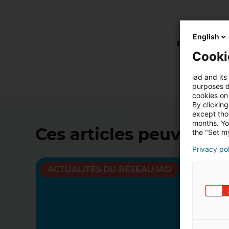
English
En savoir plus
Cooki
iad and its
purposes d
cookies on 
By clicking
except thos
months. Yo
Ces articles peuvent v
the "Set my
Privacy po
ACTUALITÉS DU RÉSEAU IAD
ACT