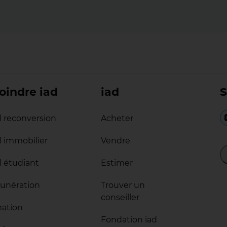
oindre iad
iad
S
il reconversion
Acheter
il immobilier
Vendre
l étudiant
Estimer
unération
Trouver un
conseiller
ation
Fondation iad