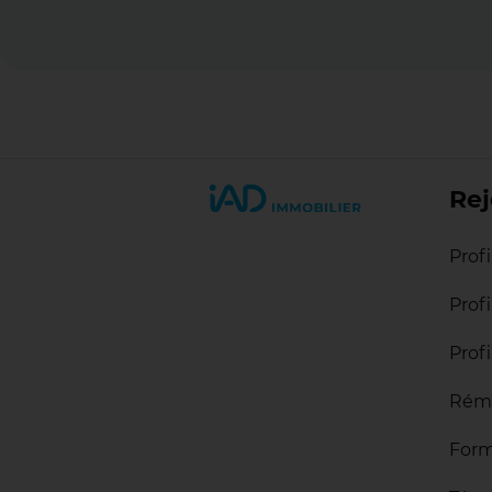
Rej
Prof
Prof
Profi
Rém
Form