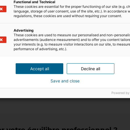
Functional and Technical
These cookies are essential for the proper functioning of our site (e.g. c
language, storage of user consent, use of the site, etc.). In accordance w
regulations, these cookies are used without requiring your consent.
restige : une opportunité
Vincent Morin, iadien 
eption pour les professionnels
cofondateur iad Portu
immobilier
Advertising
Originaire de la région
These cookies are used to measure our personalised and non-personali
obilier prestige est un secteur
advertisements (audience measurement) and to offer you content tailor
Vincent Morin est mai
your interests (e.g. to measure visitor interactions on our site, to measur
ant, mais aussi une formidable
installé dans le sud de 
performance of advertising, etc.).
tunité de croissance pour les
avec son épouse et ses
ssionnels en quête
enfants. En 2015, lui et 
llence. Avec iad Prestige, le
iad ont mis les voiles ve
s 2025
Accept all
2
min de lecture
7 mars 2025
Decline all
r français de la transaction
Portugal pour créer la
ilière ouvre les portes d’un
filiale du groupe à l’int
Save and close
é résilient et porteur, en
Véritable entrepreneur,
nt à disposition de ses
le cofondateur d’iad Por
Powered by
llers des outils et une
tion dédiés pour réussir sur ce
nt […]
r votre équilibre professionnel ?