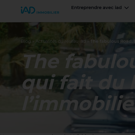
Entreprendre avec iad
Join iad France
Men
Blog
»
Actualités du réseau iad
»
The fabulous Road, l
The fabulou
qui fait du 
l’immobilie