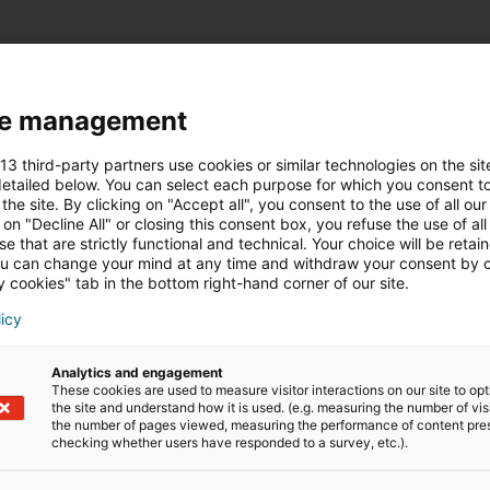
entrepreneuriat
iad france
im
 :
e management
 13 third-party partners use cookies or similar technologies on the sit
etailed below. You can select each purpose for which you consent to
the site. By clicking on "Accept all", you consent to the use of all our
 on "Decline All" or closing this consent box, you refuse the use of all
e that are strictly functional and technical. Your choice will be retai
u can change your mind at any time and withdraw your consent by c
ous intéresser
 cookies" tab in the bottom right-hand corner of our site.
licy
UALITÉS DU RÉSEAU IAD
ACTUALITÉS DU RÉ
Analytics and engagement
These cookies are used to measure visitor interactions on our site to op
the site and understand how it is used. (e.g. measuring the number of vis
the number of pages viewed, measuring the performance of content pre
checking whether users have responded to a survey, etc.).